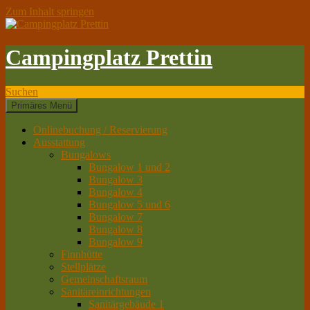
Zum Inhalt springen
Campingplatz Prettin
Suchen
Primäres Menü
Onlinebuchung / Reservierung
Ausstattung
Bungalows
Bungalow 1 und 2
Bungalow 3
Bungalow 4
Bungalow 5 und 6
Bungalow 7
Bungalow 8
Bungalow 9
Finnhütte
Stellplätze
Gemeinschaftsraum
Sanitäreinrichtungen
Sanitärgebäude 1