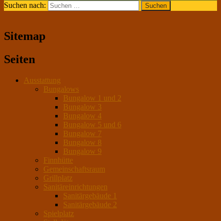
Suchen nach:
Sitemap
Seiten
Ausstattung
Bungalows
Bungalow 1 und 2
Bungalow 3
Bungalow 4
Bungalow 5 und 6
Bungalow 7
Bungalow 8
Bungalow 9
Finnhütte
Gemeinschaftsraum
Grillplatz
Sanitäreinrichtungen
Sanitärgebäude 1
Sanitärgebäude 2
Spielplatz