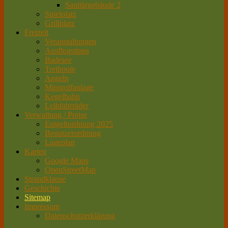
Sanitärgebäude 2
Spielplatz
Grillplatz
Freizeit
Veranstaltungen
Ausflugstipps
Badesee
Tretboote
Angeln
Minigolfanlage
Kegelbahn
Leihfahrräder
Verwaltung / Preise
Entgeltordnung 2025
Benutzerordnung
Lageplan
Karten
Google Maps
OpenStreetMap
Strandklause
Geschichte
Sitemap
Impressum
Datenschutzerklärung