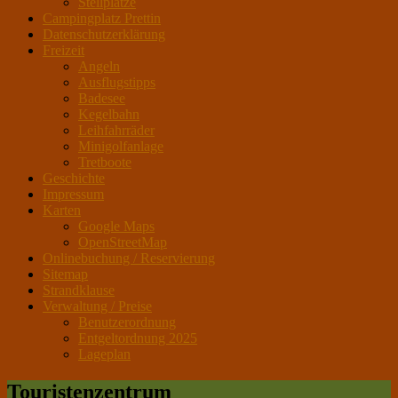
Stellplätze
Campingplatz Prettin
Datenschutzerklärung
Freizeit
Angeln
Ausflugstipps
Badesee
Kegelbahn
Leihfahrräder
Minigolfanlage
Tretboote
Geschichte
Impressum
Karten
Google Maps
OpenStreetMap
Onlinebuchung / Reservierung
Sitemap
Strandklause
Verwaltung / Preise
Benutzerordnung
Entgeltordnung 2025
Lageplan
Touristenzentrum