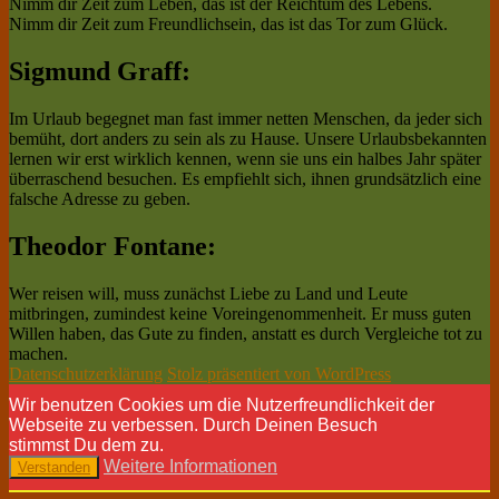
Nimm dir Zeit zum Leben, das ist der Reichtum des Lebens.
Nimm dir Zeit zum Freundlichsein, das ist das Tor zum Glück.
Sigmund Graff:
Im Urlaub begegnet man fast immer netten Menschen, da jeder sich
bemüht, dort anders zu sein als zu Hause. Unsere Urlaubsbekannten
lernen wir erst wirklich kennen, wenn sie uns ein halbes Jahr später
überraschend besuchen. Es empfiehlt sich, ihnen grundsätzlich eine
falsche Adresse zu geben.
Theodor Fontane:
Wer reisen will, muss zunächst Liebe zu Land und Leute
mitbringen, zumindest keine Voreingenommenheit. Er muss guten
Willen haben, das Gute zu finden, anstatt es durch Vergleiche tot zu
machen.
Datenschutzerklärung
Stolz präsentiert von WordPress
Wir benutzen Cookies um die Nutzerfreundlichkeit der
Webseite zu verbessen. Durch Deinen Besuch
stimmst Du dem zu.
Weitere Informationen
Verstanden