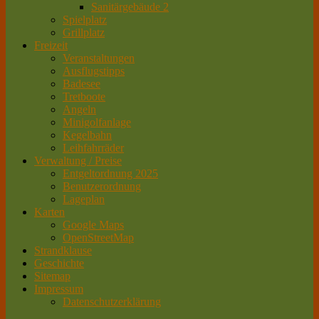
Sanitärgebäude 2
Spielplatz
Grillplatz
Freizeit
Veranstaltungen
Ausflugstipps
Badesee
Tretboote
Angeln
Minigolfanlage
Kegelbahn
Leihfahrräder
Verwaltung / Preise
Entgeltordnung 2025
Benutzerordnung
Lageplan
Karten
Google Maps
OpenStreetMap
Strandklause
Geschichte
Sitemap
Impressum
Datenschutzerklärung