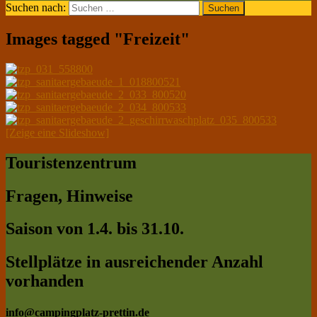
Suchen nach:
Images tagged "Freizeit"
[Zeige eine Slideshow]
Touristenzentrum
Fragen, Hinweise
Saison von 1.4. bis 31.10.
Stellplätze in ausreichender Anzahl
vorhanden
info@campingplatz-prettin.de