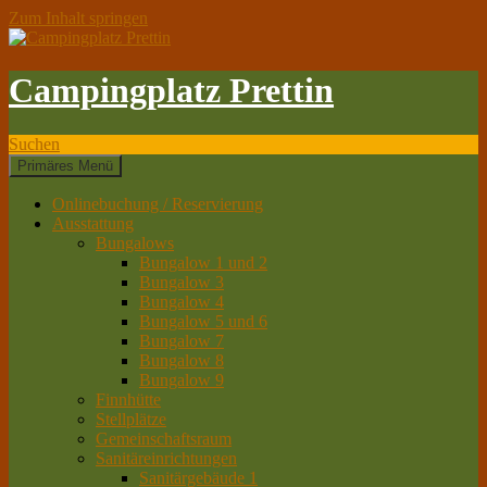
Zum Inhalt springen
Campingplatz Prettin
Suchen
Primäres Menü
Onlinebuchung / Reservierung
Ausstattung
Bungalows
Bungalow 1 und 2
Bungalow 3
Bungalow 4
Bungalow 5 und 6
Bungalow 7
Bungalow 8
Bungalow 9
Finnhütte
Stellplätze
Gemeinschaftsraum
Sanitäreinrichtungen
Sanitärgebäude 1